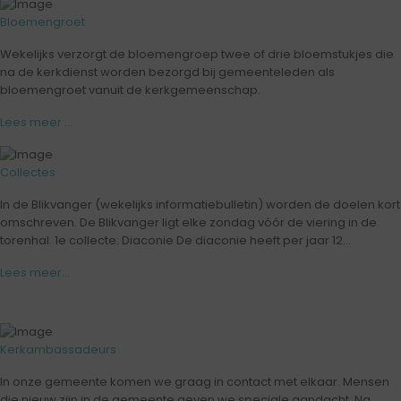
Bloemengroet
Wekelijks verzorgt de bloemengroep twee of drie bloemstukjes die
na de kerkdienst worden bezorgd bij gemeenteleden als
bloemengroet vanuit de kerkgemeenschap.
Lees meer ...
Collectes
In de Blikvanger (wekelijks informatiebulletin) worden de doelen kort
omschreven. De Blikvanger ligt elke zondag vóór de viering in de
torenhal. 1e collecte: Diaconie De diaconie heeft per jaar 12...
Lees meer...
Kerkambassadeurs
In onze gemeente komen we graag in contact met elkaar. Mensen
die nieuw zijn in de gemeente geven we speciale aandacht. Na