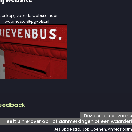
uur kopij voor de website naar
webmaster@pg-elst.nl
eedback
Deze site is er voor u
Heeft u hierover op- of aanmerkingen of een waarderi
Jes Spoelstra, Rob Coenen, Annet Postm