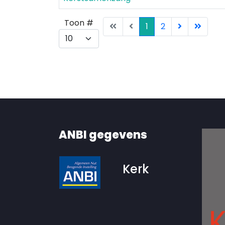
Pagination List Limit
Toon #
1
2
ANBI gegevens
Kerk