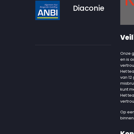
Diaconie
Veil
Onze g
en is 
vertro
Het te
van 12
misbru
kunt m
Het te
vertro
Op een
binnen
Kop