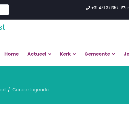
+31 481 371357
i
Home
Actueel
Kerk
Gemeente
J
eel
Concertagenda