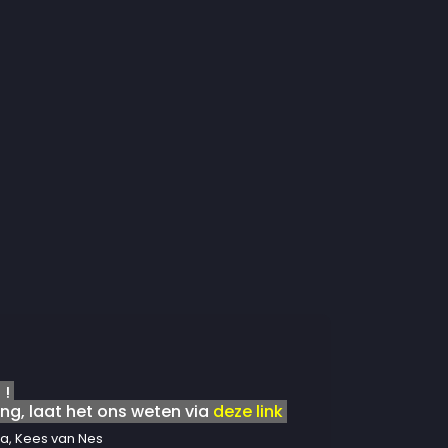
 !
ng, laat het ons weten via
deze link
a, Kees van Nes