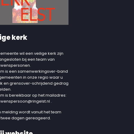
ige kerk
emeente wil een veilige kerk zijn
aangesloten bij een team van
uwenspersonen.
am is een samenwerkingsver-band
 gemeenten in onze regio waar u
ik en grensover-schrijdend gedrag
elden.
am is bereikbaar op het mailadres:
uwenspersoon@ringelst.nl
.
 melding wordt vanuit het team
 twee dagen gereageerd.
ij website