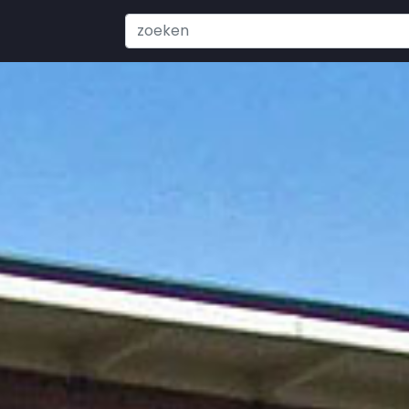
Search
...
Contactpersonen
U bevindt zich hier:
Startpagina
Cont