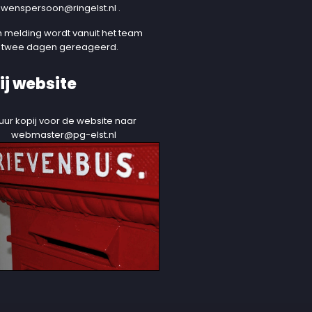
uwenspersoon@ringelst.nl
.
 melding wordt vanuit het team
 twee dagen gereageerd.
ij website
uur kopij voor de website naar
webmaster@pg-elst.nl