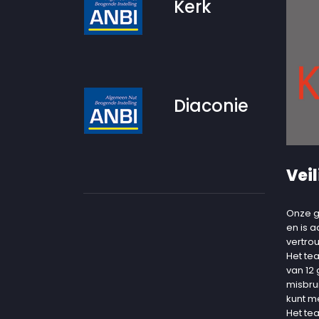
Kerk
Diaconie
Veil
Onze g
en is 
vertro
Het te
van 12
misbru
kunt m
Het te