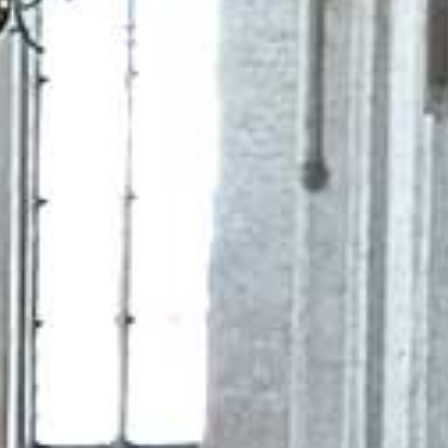
mensen prikkelen, uitnodigen; een
t in de woorden van het Oude en
in de Bijbel en de traditie. Die
n zich met God, de ander en de