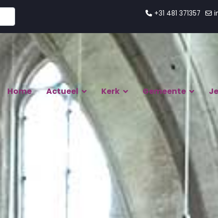
+31 481 371357
i
Home
Actueel
Kerk
Gemeente
J
eente
Onze Missie