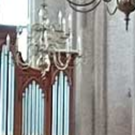
verhalen van God en mensen centraal staan.
Het geloof willen we op een creatieve manier vorm geven. We willen 
plek bieden waar een ieder met zijn talenten terecht kan.
We komen bijeen op basis van geloof in God, die zich kenbaar maak
het Nieuwe Testament.
Er is een aantal kernwaarden waar PG Elst voor staat. Deze vinden we 
kernwaarden zijn:
Liefde
Recht
Vergeving.
Trouw
PG Elst wil een thuis zijn, een sociaal netwerk en mensen helpe
omgeving te verbinden.