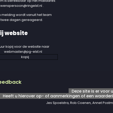
am is bereikbaar op het mailadres:
uwenspersoon@ringelst.nl
.
 melding wordt vanuit het team
 twee dagen gereageerd.
ij website
uur kopij voor de website naar
webmaster@pg-elst.nl
eedback
Deze site is er voor u
Heeft u hierover op- of aanmerkingen of een waarderi
Jes Spoelstra, Rob Coenen, Annet Postm