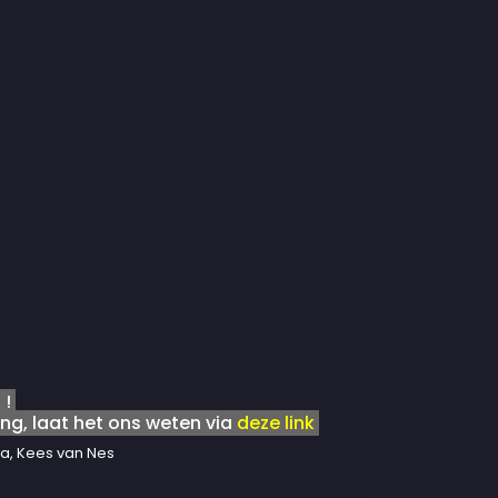
 !
ng, laat het ons weten via
deze link
a, Kees van Nes