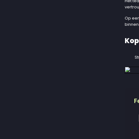
Het te
vertro
Op een
binnen
Kop
St
F