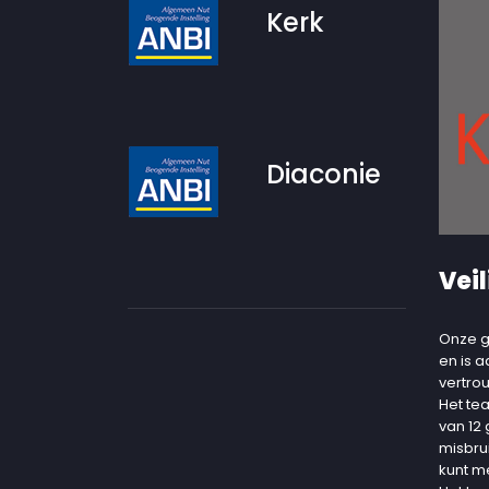
Kerk
Diaconie
Veil
Onze g
en is 
vertro
Het te
van 12
misbru
kunt m