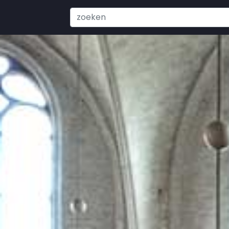
Search
...
Onze Missie
U bevindt zich hier:
Startpagina
Gem