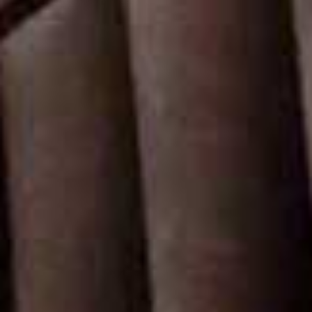
ORGELS IN DE GROTE KERK
In de Grote Kerk in Elst bevinden zich twee orgels, het neobarokke
Van Leeuwen-orgel en het romantische Walker-orgel. Voor de
geschiedenis van alle orgels, zie ‘Orgels van de Grote Kerk Elst’.