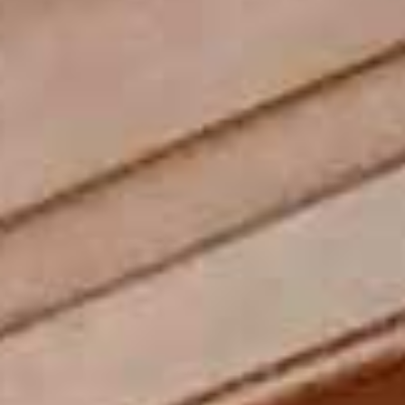
Dispositie Walker-orgel (1877)
Great
Swell
Pedal
Open Diapason 8’
Open Diapason 8’
Bourdon 16’
Stopped Diapason Bass
Echo Gamba 8’
Trombone 16’ **
8’
Vox Celestes 8’ *
Wald Flute Treble 8’
Stopped Diapason 8’