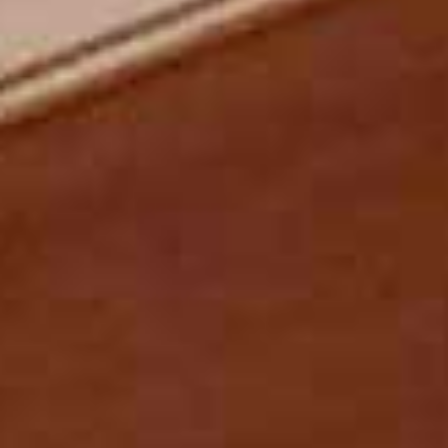
Dulciana 8’
Principal 4’
Principal 4’
Fifteenth 2’
Oboe 8’
Cremona 8’
** Compton,
* Anderson, 1900
1930
Koppel Swell-Great, Great-Pedal, Swell-Pedal, Swell Octave-Great
Tremulant Swell
Lees hier over de geschiedenis van de orgels in de Grote Kerk in
Elst
CONCERTAGENDA 2024
BOEKJE 'ORGELS GROTE KERK ELST'