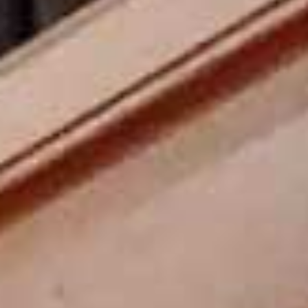
Dispositie Van Leeuwen-orgel (1953)
Hoofdwerk
Rugwerk
Pedaal
Quintadeen 16’
Holpijp 8’
Prestant 16’
Prestant 8’
Prestant 4’
Octaaf 8’
Spitsgamba 8’
Speelfluit 4’
Octaaf 4’
Roerfluit 8’
Octaaf 2’
(1969)
Mixtuur 4 st.
Octaaf 4’
Woudfluit 2’
Bazuin 16’
Nachthoorn 4’
Quint 1 1/3’
(1969)
Trompet 8’
(2004)
Quint 2 2/3’ (1969)
Sesquialtera 2 st.
Cornet 4’
(1969)
Octaaf 2’
Scherp 4 st.
Cinq 2’
(2004)
Mixtuur 6-8 st.
Dulciaan 8’
Trompet 16’
(2004)
Trompet 8’
Trompet 4’
(1969)
Koppel Hoofdwerk-Rugwerk, Hoofdwerk-Pedaal, Rugwerk-Pedaal
Tremulant R
ugwerk