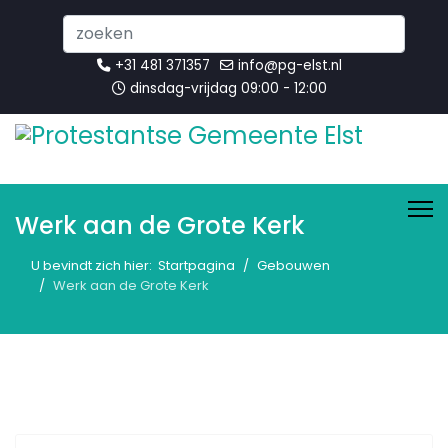
Search
...
+31 481 371357
info@pg-elst.nl
dinsdag-vrijdag 09:00 - 12:00
Werk aan de Grote Kerk
U bevindt zich hier:
Startpagina
Gebouwen
Werk aan de Grote Kerk